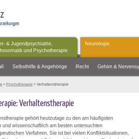
tz
rkrankungen
er- & Jugendpsychiatrie,
Neurologie
hosomatik und Psychotherapie
ll
Selbsthilfe & Angehörige
Recht
Gehirn & Nervens
ie
>
Psychotherapie
> Verhaltenstherapie
rapie: Verhaltenstherapie
enstherapie gehört heutzutage zu den am häufigsten
n und wissenschaftlich am besten untersuchten
eutischen Verfahren. Sie ist bei vielen Konfliktsituationen,