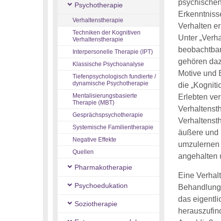
psychischen
Psychotherapie
Erkenntniss
Verhaltenstherapie
Verhalten er
Techniken der Kognitiven
Unter „Verha
Verhaltenstherapie
beobachtbar
Interpersonelle Therapie (IPT)
gehören daz
Klassische Psychoanalyse
Motive und 
Tiefenpsychologisch fundierte /
dynamische Psychotherapie
die „Kognit
Mentalisierungsbasierte
Erlebten ver
Therapie (MBT)
Verhaltenst
Gesprächspsychotherapie
Verhaltensth
Systemische Familientherapie
äußere und 
Negative Effekte
umzulernen 
Quellen
angehalten 
Pharmakotherapie
Eine Verhalt
Psychoedukation
Behandlung 
das eigentl
Soziotherapie
herauszufin