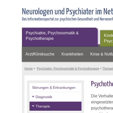
Neurologen und Psychiater im Ne
Das Informationsportal zur psychischen Gesundheit und Nervene
Psychiatrie, Psychosomatik &
Kind
Psychotherapie
Psyc
Arzt/Kliniksuche
Krankheiten
Krise & Notfa
Home
>
Psychiatrie, Psychosomatik & Psychotherapie
>
Therap
Psychothe
Störungen & Erkrankungen
Die Verhalt
Diagnostik
eingesetzte
Therapie
psychotherap