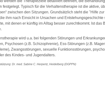
 werden die Therapieziele detailliert definiert, die Behandlung
 festgelegt. Typisch für die Verhaltenstherapie ist die aktive, 
n“ zwischen den Sitzungen. Grundsätzlich steht die "Hilfe zur 
, die ihm nach Einsicht in Ursachen und Entstehungsgeschicht
, mit denen er künftig im Alltag besser zurechtkommt. Ist das 
e.
enstherapie wird u.a. bei folgenden Störungen und Erkrankunge
n, Psychosen (z.B. Schizophrenie), Ess-Störungen (z.B. Mager
leme), Zwangsstörungen, sexuelle Funktionsstörungen, psych
der des Kindes- und Jugendalters.
stützung: Dr. med. Sabine C. Herpertz, Heidelberg (DGPPN)