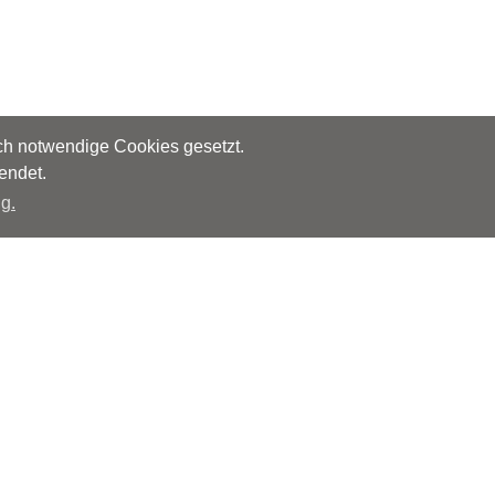
sch notwendige Cookies gesetzt.
endet.
g.
Herausgeber
Monks – Ärzte im Netz GmbH