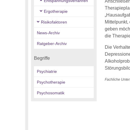
Entspannungsverfahren
Anschließend
Therapieplan
Ergotherapie
„Hausaufgabe
Mittelpunkt
Risikofaktoren
geben möchte
News-Archiv
die Therapi
Ratgeber-Archiv
Die Verhalt
Depressione
Begriffe
Alkoholprob
Störungsbil
Psychiatrie
Fachliche Unter
Psychotherapie
Psychosomatik