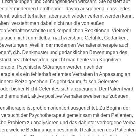
 Erkrankungen und Störungsbildern wirksam. Sie basiert auf
en der modernen Lerntheorie - davon ausgehend, dass jedes
lernt, aufrechterhalten, aber auch wieder verlernt werden kann.
lten“ versteht man dabei nicht nur die von außen
en Verhaltensschritte und körperlichen Reaktionen. Vielmehr
u auch nicht unmittelbar nachweisbare Gefühle, Gedanken,
Bewertungen. Weil in der modernen Verhaltenstherapie auch
ionen“, d.h. Denkmuster und gedanklichen Bewertungen des
stärkt beachtet werden, spricht man heute von Kognitiver
herapie. Psychische Störungen werden nach der
erapie als ein fehlerhaft erlerntes Verhalten in Anpassung an
innere Reize gesehen. Es geht darum, falsch Gelerntes
oder bisher Nicht-Gelerntes sich anzueignen. Der Patient wird
und ermuntert, aktive positive Verhaltensweisen aufzubauen.
enstherapie ist problemorientiert ausgerichtet. Zu Beginn der
versucht der Psychotherapeut gemeinsam mit dem Patienten,
iche Problem zu analysieren und das dahinter verborgene Verha
den, welche Bedingungen bestimmte Reaktionen des Patienten 