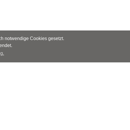
sch notwendige Cookies gesetzt.
endet.
g.
Herausgeber
Monks – Ärzte im Netz GmbH