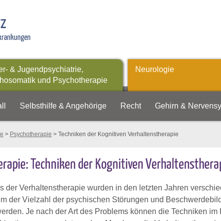
tz
rkrankungen
er- & Jugendpsychiatrie,
Neurologie
hosomatik und Psychotherapie
ll
Selbsthilfe & Angehörige
Recht
Gehirn & Nervens
ie
>
Psychotherapie
> Techniken der Kognitiven Verhaltenstherapie
rapie: Techniken der Kognitiven Verhaltensthera
is der Verhaltenstherapie wurden in den letzten Jahren versc
 um der Vielzahl der psychischen Störungen und Beschwerdebil
werden. Je nach der Art des Problems können die Techniken im