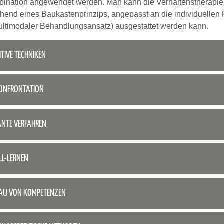
bination angewendet werden. Man kann die Verhaltenstherapie h
chend eines Baukastenprinzips, angepasst an die individuellen
ltimodaler Behandlungsansatz) ausgestattet werden kann.
TIVE TECHNIKEN
KONFRONTATION
ANTE VERFAHREN
LL-LERNEN
AU VON KOMPETENZEN