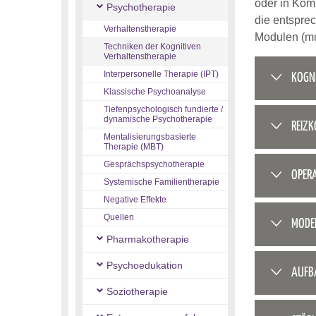
oder in Kom
Psychotherapie
die entspre
Verhaltenstherapie
Modulen (mu
Techniken der Kognitiven
Verhaltenstherapie
Interpersonelle Therapie (IPT)
KOGNI
Klassische Psychoanalyse
Tiefenpsychologisch fundierte /
dynamische Psychotherapie
REIZ
Mentalisierungsbasierte
Therapie (MBT)
Gesprächspsychotherapie
OPER
Systemische Familientherapie
Negative Effekte
Quellen
MODE
Pharmakotherapie
Psychoedukation
AUFB
Soziotherapie