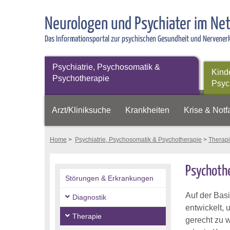
Neurologen und Psychiater im Ne
Das Informationsportal zur psychischen Gesundheit und Nervene
Psychiatrie, Psychosomatik &
Kind
Psychotherapie
Psyc
Arzt/Kliniksuche
Krankheiten
Krise & Notfa
Home
>
Psychiatrie, Psychosomatik & Psychotherapie
>
Therap
Psychothe
Störungen & Erkrankungen
Auf der Bas
Diagnostik
entwickelt,
Therapie
gerecht zu 