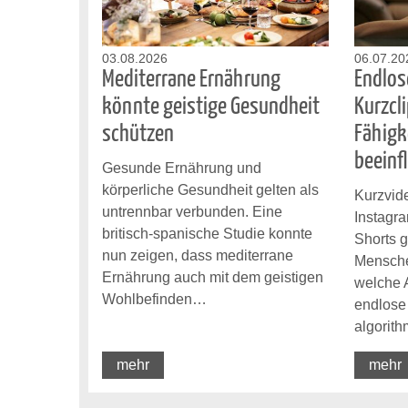
03.08.2026
06.07.20
Mediterrane Ernährung
Endlos
könnte geistige Gesundheit
Kurzcl
schützen
Fähigk
beeinf
Gesunde Ernährung und
körperliche Gesundheit gelten als
Kurzvide
untrennbar verbunden. Eine
Instagr
britisch-spanische Studie konnte
Shorts g
nun zeigen, dass mediterrane
Mensche
Ernährung auch mit dem geistigen
welche 
Wohlbefinden…
endlose 
algorit
mehr
mehr