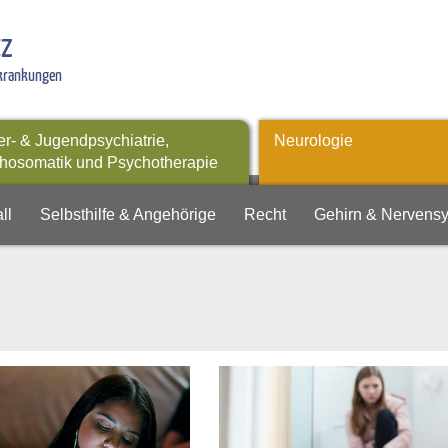
tz
rkrankungen
er- & Jugendpsychiatrie,
Neurologie
hosomatik und Psychotherapie
ll
Selbsthilfe & Angehörige
Recht
Gehirn & Nervens