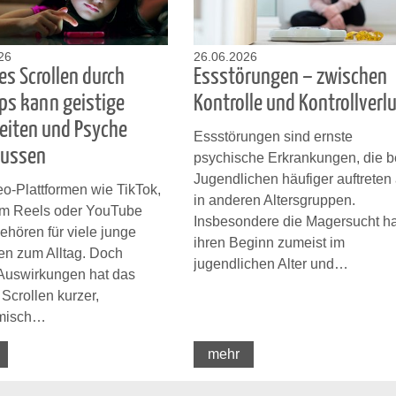
26
26.06.2026
es Scrollen durch
Essstörungen – zwischen
ips kann geistige
Kontrolle und Kontrollverl
eiten und Psyche
Essstörungen sind ernste
lussen
psychische Erkrankungen, die b
Jugendlichen häufiger auftreten 
o-Plattformen wie TikTok,
in anderen Altersgruppen.
am Reels oder YouTube
Insbesondere die Magersucht ha
ehören für viele junge
ihren Beginn zumeist im
n zum Alltag. Doch
jugendlichen Alter und…
Auswirkungen hat das
Scrollen kurzer,
hmisch…
mehr