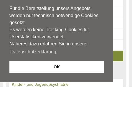
Diagnostik
Für die Bereitstellung unsers Angebots
Therapie
werden nur technisch notwendige Cookies
gesetzt.
Risikofaktoren
Es werden keine Tracking-Cookies für
Warnzeichen
Userstatistiken verwendet.
Näheres dazu erfahren Sie in unserer
News-Archiv
Datenschutzerklärung.
Ratgeber-Archiv
OK
Begriffe
Kinder- und Jugendpsychiatrie
Kinder und Jugendpsychotherapie
Kinder- und Jugendpsychosomatik