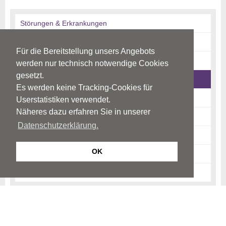
Störungen & Erkrankungen
Diagnostik
Für die Bereitstellung unsers Angebots
Therapie
werden nur technisch notwendige Cookies
gesetzt.
Risikofaktoren
Es werden keine Tracking-Cookies für
Arbeitsleben
Userstatistiken verwendet.
Näheres dazu erfahren Sie in unserer
Alter
Datenschutzerklärung.
Traumata & schwere Belastungen
OK
News-Archiv
Ratgeber-Archiv
Begriffe
Psychiatrie