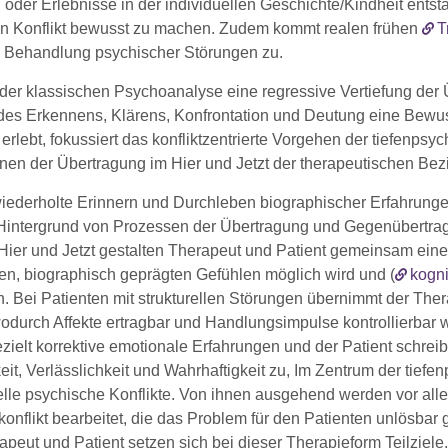
oder Erlebnisse in der individuellen Geschichte/Kindheit entst
en Konflikt bewusst zu machen. Zudem kommt realen frühen
T
Behandlung psychischer Störungen zu.
der klassischen Psychoanalyse eine regressive Vertiefung der Ü
des Erkennens, Klärens, Konfrontation und Deutung eine Bewu
erlebt, fokussiert das konfliktzentrierte Vorgehen der tiefenps
onen der Übertragung im Hier und Jetzt der therapeutischen Bez
iederholte Erinnern und Durchleben biographischer Erfahrung
Hintergrund von Prozessen der Übertragung und Gegenübertrag
 Hier und Jetzt gestalten Therapeut und Patient gemeinsam eine
en, biographisch geprägten Gefühlen möglich wird und (
kogni
. Bei Patienten mit strukturellen Störungen übernimmt der Ther
wodurch Affekte ertragbar und Handlungsimpulse kontrollierbar 
zielt korrektive emotionale Erfahrungen und der Patient schrei
eit, Verlässlichkeit und Wahrhaftigkeit zu, Im Zentrum der tie
elle psychische Konflikte. Von ihnen ausgehend werden vor all
onflikt bearbeitet, die das Problem für den Patienten unlösbar
peut und Patient setzen sich bei dieser Therapieform Teilziele,