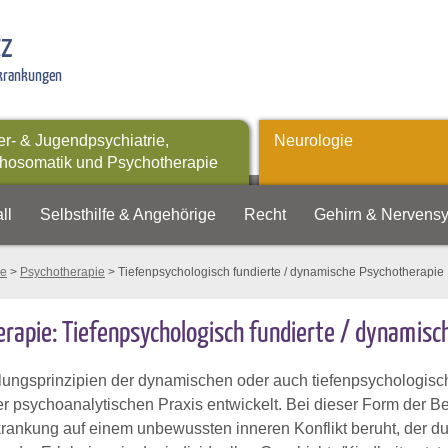
tz
rkrankungen
er- & Jugendpsychiatrie,
Neurologie
hosomatik und Psychotherapie
ll
Selbsthilfe & Angehörige
Recht
Gehirn & Nervens
ie
>
Psychotherapie
> Tiefenpsychologisch fundierte / dynamische Psychotherapie
rapie: Tiefenpsychologisch fundierte / dynamisc
ungsprinzipien der dynamischen oder auch tiefenpsychologisch
er psychoanalytischen Praxis entwickelt. Bei dieser Form de
krankung auf einem unbewussten inneren Konflikt beruht, der 