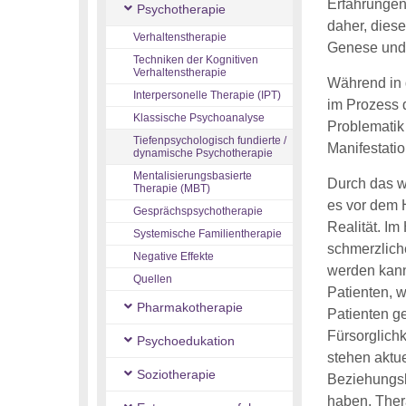
Erfahrungen 
Psychotherapie
daher, dies
Verhaltenstherapie
Genese und 
Techniken der Kognitiven
Verhaltenstherapie
Während in 
Interpersonelle Therapie (IPT)
im Prozess 
Klassische Psychoanalyse
Problematik 
Tiefenpsychologisch fundierte /
Manifestati
dynamische Psychotherapie
Mentalisierungsbasierte
Durch das w
Therapie (MBT)
es vor dem 
Gesprächspsychotherapie
Realität. Im
Systemische Familientherapie
schmerzlich
Negative Effekte
werden kann
Quellen
Patienten, 
Pharmakotherapie
Patienten ge
Fürsorglichk
Psychoedukation
stehen aktu
Soziotherapie
Beziehungsk
haben. Thera