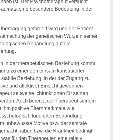
anden ist. Der Psychotherapeut versucht
raumata
eine besondere Bedeutung in der
bertragung gefördert wird und der Patient
sstmachung der genetischen Wurzeln seiner
ychologischen Behandlung auf die
iehung.
en in der therapeutischen Beziehung kommt
ung zu einer gemeinsam konstruierten
 stabile Beziehung, in der der Zugang zu
tive
und affektive) Einsicht gewonnen
apeut zeitweise Ichfunktionen für seinen
werden. Auch bereitet der Therapeut seinem
bt ihm positive Elternmerkmale wie
fenpsychologisch fundierten Behandlung
em unbewusste Motive bzw. der zentrale
 gemacht haben bzw. die Krankheit bedingt
 was für den Therapeuten eine relativ