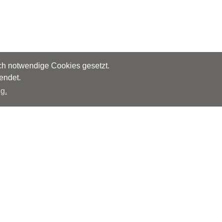
sch notwendige Cookies gesetzt.
endet.
g.
Herausgeber
Monks – Ärzte im Netz GmbH