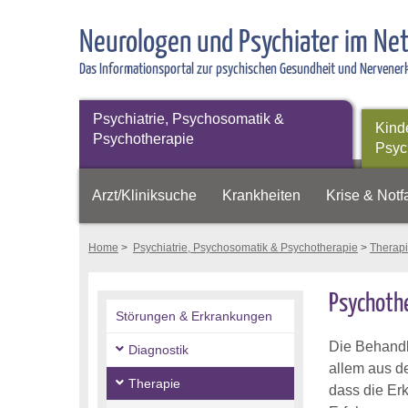
Neurologen und Psychiater im Ne
Das Informationsportal zur psychischen Gesundheit und Nervene
Psychiatrie, Psychosomatik &
Kind
Psychotherapie
Psyc
Arzt/Kliniksuche
Krankheiten
Krise & Notfa
Home
>
Psychiatrie, Psychosomatik & Psychotherapie
>
Therap
Psychothe
Störungen & Erkrankungen
Die Behandl
Diagnostik
allem aus d
Therapie
dass die Er