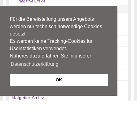
Negative Effekte
Quellen
Pharmakotherapie
Für die Bereitstellung unsers Angebots
werden nur technisch notwendige Cookies
Psychoedukation
gesetzt.
Soziotherapie
Es werden keine Tracking-Cookies für
Userstatistiken verwendet.
Entspannungsverfahren
Näheres dazu erfahren Sie in unserer
Ergotherapie
Datenschutzerklärung.
Risikofaktoren
OK
News-Archiv
Ratgeber-Archiv
Begriffe
Psychiatrie