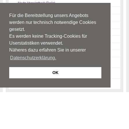
Akute Verwirrtheit (Delir)
Demenz
Für die Bereitstellung unsers Angebots
Manisch-depressive Episoden
werden nur technisch notwendige Cookies
Schizophrenie
gesetzt.
Messie-Syndrom
Es werden keine Tracking-Cookies für
Psychopharmakotherapie
Userstatistiken verwendet.
Förderung der psychischen Gesundheit
Näheres dazu erfahren Sie in unserer
Quellen
Datenschutzerklärung.
Traumata & schwere Belastungen
OK
News-Archiv
Ratgeber-Archiv
Begriffe
Psychiatrie
Psychotherapie