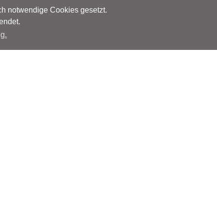
sch notwendige Cookies gesetzt.
endet.
g.
Herausgeber
Monks – Ärzte im Netz GmbH