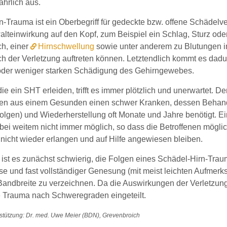
ährlich aus.
-Trauma ist ein Oberbegriff für gedeckte bzw. offene Schädelve
alteinwirkung auf den Kopf, zum Beispiel ein Schlag, Sturz ode
h, einer
Hirnschwellung
sowie unter anderem zu Blutungen im 
h der Verletzung auftreten können. Letztendlich kommt es dadu
oder weniger starken Schädigung des Gehirngewebes.
e ein SHT erleiden, trifft es immer plötzlich und unerwartet. 
en aus einem Gesunden einen schwer Kranken, dessen Behand
lgen) und Wiederherstellung oft Monate und Jahre benötigt. Eine
ei weitem nicht immer möglich, so dass die Betroffenen möglic
 nicht wieder erlangen und auf Hilfe angewiesen bleiben.
t ist es zunächst schwierig, die Folgen eines Schädel-Hirn-Tr
se und fast vollständiger Genesung (mit meist leichten Aufmerk
Bandbreite zu verzeichnen. Da die Auswirkungen der Verletzung
 Trauma nach Schweregraden eingeteilt.
stützung: Dr. med. Uwe Meier (BDN), Grevenbroich