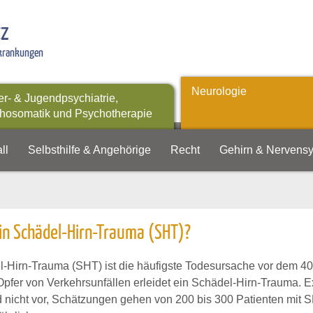
tz
rkrankungen
Neurologie
er- & Jugendpsychiatrie,
hosomatik und Psychotherapie
ll
Selbsthilfe & Angehörige
Recht
Gehirn & Nervens
in Schädel-Hirn-Trauma (SHT)?
-Hirn-Trauma (SHT) ist die häufigste Todesursache vor dem 40.
 Opfer von Verkehrsunfällen erleidet ein Schädel-Hirn-Trauma. E
 nicht vor, Schätzungen gehen von 200 bis 300 Patienten mit 