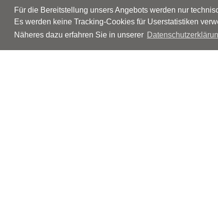
Für die Bereitstellung unsers Angebots werden nur techni
Es werden keine Tracking-Cookies für Userstatistiken verw
Näheres dazu erfahren Sie in unserer
Datenschutzerklärun
© Neurologen und Psychiater im Netz
Impressum
Disclaimer
Datenschutz
Barrierefreiheit