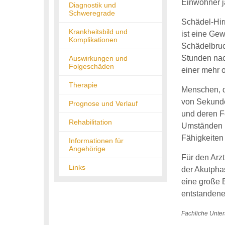
Einwohner j
Diagnostik und
Schweregrade
Schädel-Hirn
Krankheitsbild und
ist eine Gew
Komplikationen
Schädelbruc
Stunden nac
Auswirkungen und
Folgeschäden
einer mehr 
Therapie
Menschen, di
von Sekund
Prognose und Verlauf
und deren Fo
Rehabilitation
Umständen b
Fähigkeiten
Informationen für
Angehörige
Für den Arz
Links
der Akutpha
eine große 
entstandene
Fachliche Unter