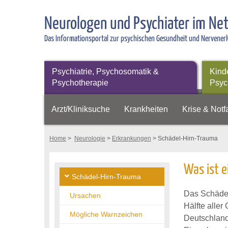
Neurologen und Psychiater im Ne
Das Informationsportal zur psychischen Gesundheit und Nervene
Psychiatrie, Psychosomatik &
Kind
Psychotherapie
Psyc
Arzt/Kliniksuche
Krankheiten
Krise & Notfa
Home
>
Neurologie
>
Erkrankungen
> Schädel-Hirn-Trauma
Was ist e
Schädel-Hirn-Trauma
Das Schädel
Ursachen
Hälfte aller
Mögliche Warnzeichen
Deutschland