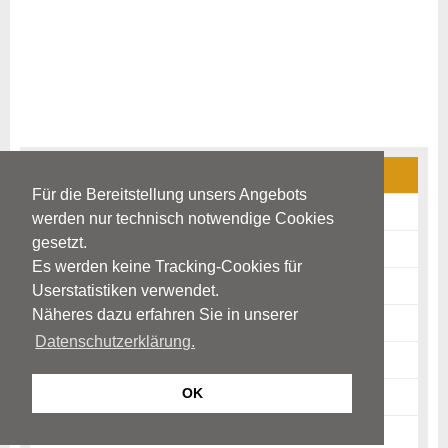
Parkinson-Syndrom
Für die Bereitstellung unsers Angebots
Ursachen
werden nur technisch notwendige Cookies
gesetzt.
Frühanzeichen
Es werden keine Tracking-Cookies für
Krankheitsbild
Userstatistiken verwendet.
Näheres dazu erfahren Sie in unserer
Psychische Auswirkungen
Datenschutzerklärung.
Sekundäres Parkinson-Syndrom
OK
Diagnostik
Therapie