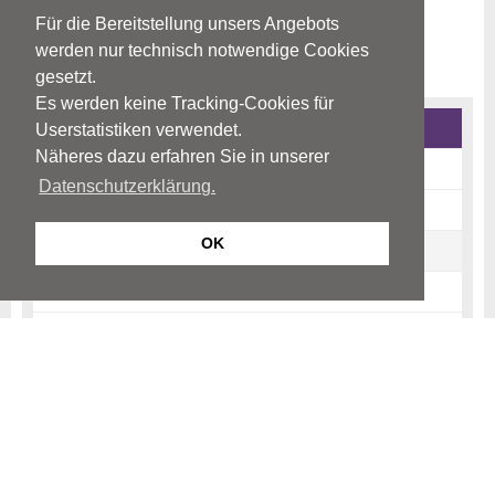
Für die Bereitstellung unsers Angebots
werden nur technisch notwendige Cookies
gesetzt.
Es werden keine Tracking-Cookies für
Psychosen
Userstatistiken verwendet.
Näheres dazu erfahren Sie in unserer
Ursachen
Datenschutzerklärung.
Krankheitsbild
OK
Psychose-Frühzeichen
Diagnostik
Therapie
Verlauf
Informationen für Angehörige
Links & Früherkennungzentren