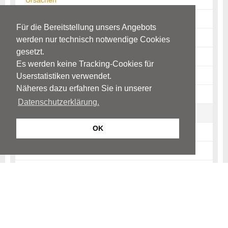
Ursachen
Warnzeichen
Für die Bereitstellung unsers Angebots
Diagnostik
werden nur technisch notwendige Cookies
gesetzt.
Krankheitsbild
Es werden keine Tracking-Cookies für
Folgen
Userstatistiken verwendet.
Näheres dazu erfahren Sie in unserer
Schlaganfall bei Kindern
Datenschutzerklärung.
Therapie
OK
Prognose und Verlauf
Prävention
Informationen für Angehörige
Links