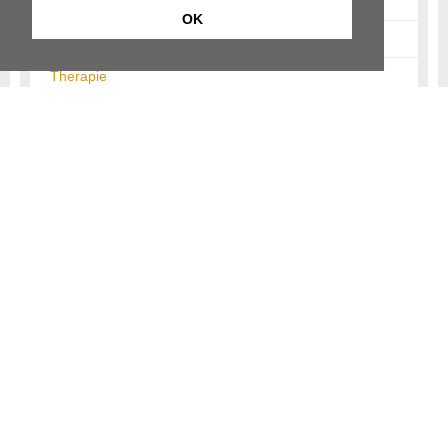
Folgen
OK
Schlaganfall bei Kindern
Therapie
Prognose und Verlauf
Prävention
Informationen für Angehörige
Links
© Neurologen und Psychiater im Netz
Impressum
Disclaimer
Datenschutz