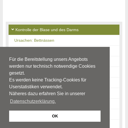
Kontrolle der Blase und des Darms
Ursachen: Bettnässen
Ursachen: Einnässen tags
Für die Bereitstellung unsers Angebots
Ursachen: Einkoten
werden nur technisch notwendige Cookies
Störungsbild: Bettnässen
gesetzt.
Es werden keine Tracking-Cookies für
Störungsbild: Einnässen tags
Userstatistiken verwendet.
Störungsbild: Einkoten
Näheres dazu erfahren Sie in unserer
Datenschutzerklärung.
Mögliche Auswirkungen
Diagnostik: Einnässen
OK
Diagnostik: Einkoten