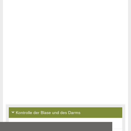
Kontrolle der Blase und des Darms
Ursachen: Bettnässen