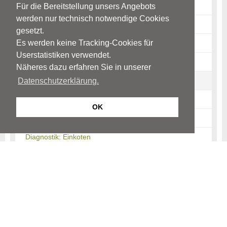
Ursachen: Einnässen tags
Für die Bereitstellung unsers Angebots
werden nur technisch notwendige Cookies
Ursachen: Einkoten
gesetzt.
Es werden keine Tracking-Cookies für
Störungsbild: Bettnässen
Userstatistiken verwendet.
Störungsbild: Einnässen tags
Näheres dazu erfahren Sie in unserer
Störungsbild: Einkoten
Datenschutzerklärung.
Mögliche Auswirkungen
OK
Diagnostik: Einnässen
Diagnostik: Einkoten
Therapie: Bettnässen
Therapie: Einnässen tags
Therapie: Einkoten
Unterstützung durch Eltern