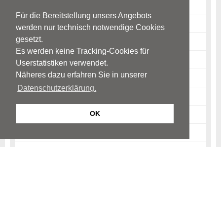
Ursachen: Einnässen tags
Für die Bereitstellung unsers Angebots
Ursachen: Einkoten
werden nur technisch notwendige Cookies
gesetzt.
Störungsbild: Bettnässen
Es werden keine Tracking-Cookies für
Störungsbild: Einnässen tags
Userstatistiken verwendet.
Näheres dazu erfahren Sie in unserer
Störungsbild: Einkoten
Datenschutzerklärung.
Mögliche Auswirkungen
OK
Diagnostik: Einnässen
Diagnostik: Einkoten
Therapie: Bettnässen
Therapie: Einnässen tags
Therapie: Einkoten
Unterstützung durch Eltern