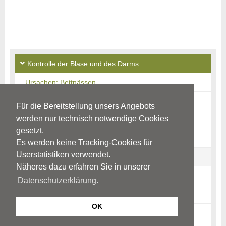
Kontrolle der Blase und des Darms
Ursachen: Bettnässen
Ursachen: Einnässen tags
Für die Bereitstellung unsers Angebots
werden nur technisch notwendige Cookies
Ursachen: Einkoten
gesetzt.
Störungsbild: Bettnässen
Es werden keine Tracking-Cookies für
Userstatistiken verwendet.
Störungsbild: Einnässen tags
Näheres dazu erfahren Sie in unserer
Störungsbild: Einkoten
Datenschutzerklärung.
Mögliche Auswirkungen
OK
Diagnostik: Einnässen