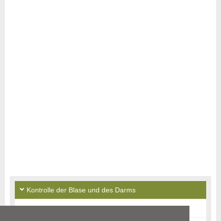
Kontrolle der Blase und des Darms
Ursachen: Bettnässen