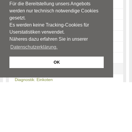
Ursachen: Einnässen tags
Für die Bereitstellung unsers Angebots
werden nur technisch notwendige Cookies
Ursachen: Einkoten
gesetzt.
Es werden keine Tracking-Cookies für
Störungsbild: Bettnässen
Userstatistiken verwendet.
Störungsbild: Einnässen tags
Näheres dazu erfahren Sie in unserer
Störungsbild: Einkoten
Datenschutzerklärung.
Mögliche Auswirkungen
OK
Diagnostik: Einnässen
Diagnostik: Einkoten
Therapie: Bettnässen
Therapie: Einnässen tags
Therapie: Einkoten
Unterstützung durch Eltern