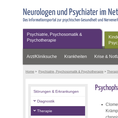
Neurologen und Psychiater im Ne
Das Informationsportal zur psychischen Gesundheit und Nervene
Psychiatrie, Psychosomatik &
Kind
Psychotherapie
Psyc
Arzt/Kliniksuche
Krankheiten
Krise & Notfa
Home
>
Psychiatrie, Psychosomatik & Psychotherapie
>
Therap
Psychoph
Störungen & Erkrankungen
Diagnostik
Clomet
Krämpf
Therapie
chroni