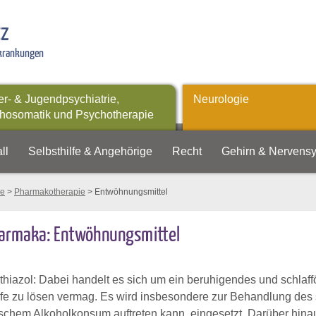
tz
rkrankungen
er- & Jugendpsychiatrie,
Neurologie
hosomatik und Psychotherapie
ll
Selbsthilfe & Angehörige
Recht
Gehirn & Nervens
ie
>
Pharmakotherapie
> Entwöhnungsmittel
armaka: Entwöhnungsmittel
hiazol: Dabei handelt es sich um ein beruhigendes und schlaffö
e zu lösen vermag. Es wird insbesondere zur Behandlung des s
schem Alkoholkonsum auftreten kann, eingesetzt. Darüber hinaus