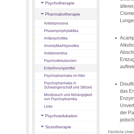
Psychotherapie
ältere
Clomet
Pharmakotherapie
Lungen
Antidepressiva
Phasenprophylaktika
Acampr
Antipsychotika
Alkoho
Anxiolytika/Hypnotika
Abschl
Antidementiva
Entzug
Psychostimulanzien
auftret
Entwöhnungsmittel
Psychopharmaka im Alter
Psychopharmaka in
Disulf
Schwangerschaft und Stillzeit
das En
Missbrauch und Abhängigkeit
Enzym 
von Psychopharmka
Unvert
Links
der Pa
Psychoedukation
jedoch
Soziotherapie
Fachliche Unter