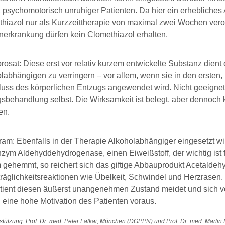
r, psychomotorisch unruhiger Patienten. Da hier ein erhebliches
hiazol nur als Kurzzeittherapie von maximal zwei Wochen veror
erkrankung dürfen kein Clomethiazol erhalten.
osat: Diese erst vor relativ kurzem entwickelte Substanz dient 
labhängigen zu verringern – vor allem, wenn sie in den ersten
uss des körperlichen Entzugs angewendet wird. Nicht geeignet 
sbehandlung selbst. Die Wirksamkeit ist belegt, aber dennoch
en.
iram: Ebenfalls in der Therapie Alkoholabhängiger eingesetzt wir
zym Aldehyddehydrogenase, einen Eiweißstoff, der wichtig ist f
gehemmt, so reichert sich das giftige Abbauprodukt Acetaldehyd
räglichkeitsreaktionen wie Übelkeit, Schwindel und Herzrasen. 
tient diesen äußerst unangenehmen Zustand meidet und sich 
 eine hohe Motivation des Patienten voraus.
stützung: Prof. Dr. med. Peter Falkai, München (DGPPN) und Prof. Dr. med. Martin