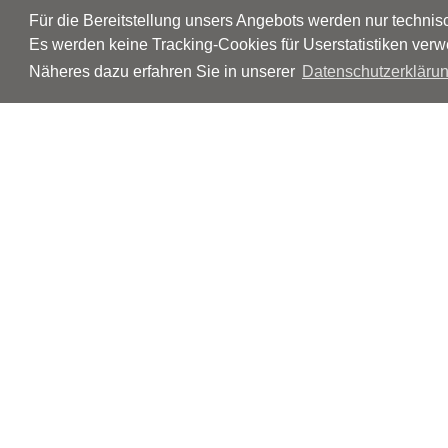
Für die Bereitstellung unsers Angebots werden nur techni
Es werden keine Tracking-Cookies für Userstatistiken verw
Näheres dazu erfahren Sie in unserer
Datenschutzerklärun
© Neurologen und Psychiater im Netz
Impressum
Disclaimer
Datenschutz
Barrierefreiheit