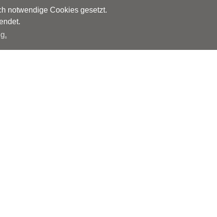
sch notwendige Cookies gesetzt.
endet.
g.
Herausgeber
Monks – Ärzte im Netz GmbH