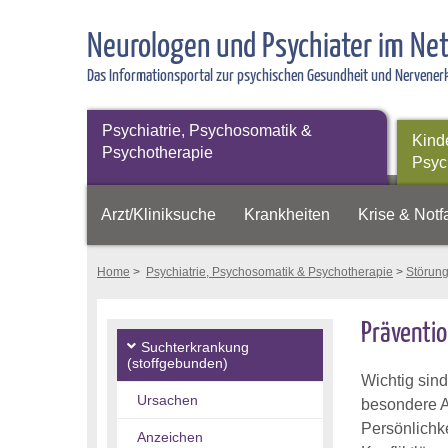
Neurologen und Psychiater im Ne
Das Informationsportal zur psychischen Gesundheit und Nervene
Psychiatrie, Psychosomatik &
Kind
Psychotherapie
Psyc
Arzt/Kliniksuche
Krankheiten
Krise & Notfa
Home
>
Psychiatrie, Psychosomatik & Psychotherapie
>
Störun
Präventi
Suchterkrankung
(stoffgebunden)
Wichtig sin
Ursachen
besondere Ap
Persönlichk
Anzeichen