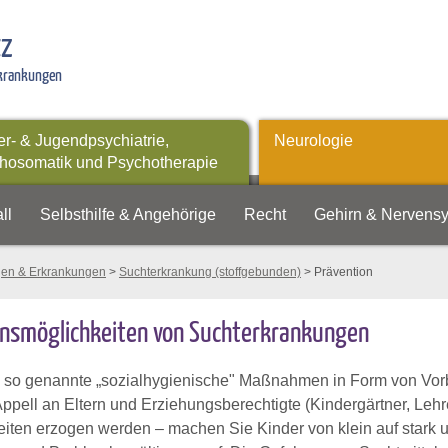
tz
rkrankungen
er- & Jugendpsychiatrie,
Neurologie
hosomatik und Psychotherapie
ll
Selbsthilfe & Angehörige
Recht
Gehirn & Nervens
gen & Erkrankungen
>
Suchterkrankung (stoffgebunden)
> Prävention
onsmöglichkeiten von Suchterkrankungen
d so genannte „sozialhygienische" Maßnahmen in Form von Vorbi
pell an Eltern und Erziehungsberechtigte (Kindergärtner, Lehre
eiten erzogen werden – machen Sie Kinder von klein auf stark 