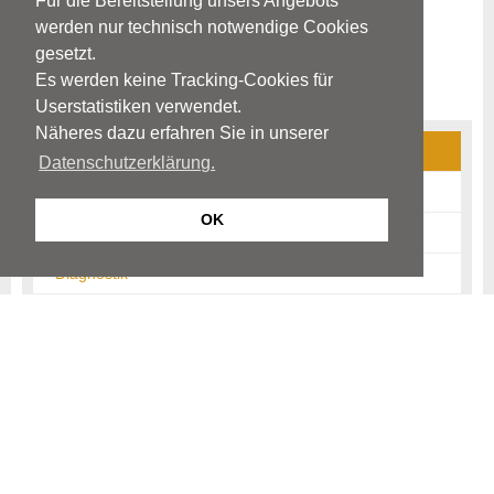
Für die Bereitstellung unsers Angebots
werden nur technisch notwendige Cookies
gesetzt.
Es werden keine Tracking-Cookies für
Userstatistiken verwendet.
Näheres dazu erfahren Sie in unserer
Cluster-Kopfschmerzen
Datenschutzerklärung.
Ursachen
OK
Krankheitsbild
Diagnostik
Therapie
Prophylaxe
Hinweise
Links