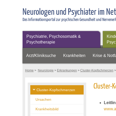
Neurologen und Psychiater im Ne
Das Informationsportal zur psychischen Gesundheit und Nervene
Psychiatrie, Psychosomatik &
Kind
Psychotherapie
Psyc
Arzt/Kliniksuche
Krankheiten
Krise & Notfa
Home
>
Neurologie
>
Erkrankungen
>
Cluster-Kopfschmerzen
>
Cluster-K
Cluster-Kopfschmerzen
Ursachen
Leitl
www.aw
Krankheitsbild