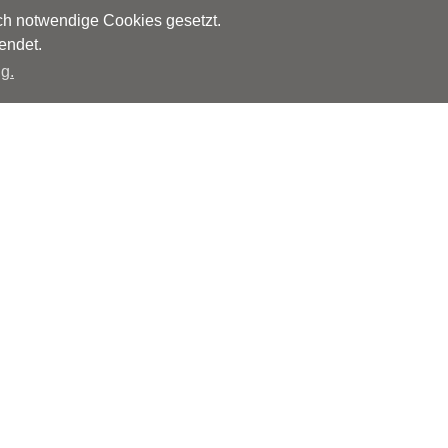
sch notwendige Cookies gesetzt.
endet.
g.
Herausgeber
Monks – Ärzte im Netz GmbH