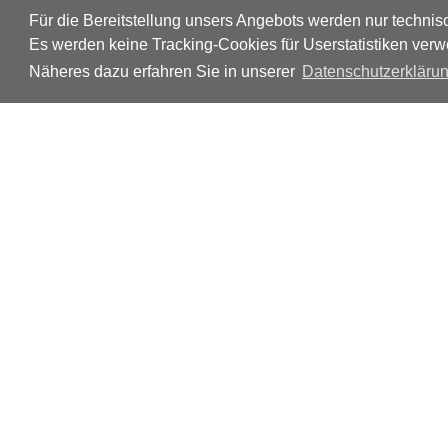
Für die Bereitstellung unsers Angebots werden nur techni
Es werden keine Tracking-Cookies für Userstatistiken verw
Näheres dazu erfahren Sie in unserer
Datenschutzerklärun
© Neurologen und Psychiater im Netz
Impressum
Disclaimer
Datenschutz
Barrierefreiheit