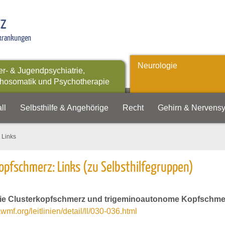
tz
rkrankungen
Neurologie
er- & Jugendpsychiatrie,
hosomatik und Psychotherapie
ll
Selbsthilfe & Angehörige
Recht
Gehirn & Nervens
 Links
opfschmerz: Links (zu Selbsthilfegruppen)
inie Clusterkopfschmerz und trigeminoautonome Kopfschm
mf.org/leitlinien/detail/ll/030-036.html