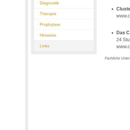
Diagnostik
Clust
Therapie
www.cl
Prophylaxe
Das C
Hinweise
24 Stu
Links
www.c
Fachliche Unter