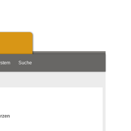
ystem
Suche
erzen