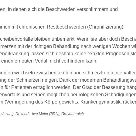
en, in denen sich die Beschwerden verschlimmern und
umen mit chronischen Restbeschwerden (Chronifizierung).
cheibenvorfälle bleiben unbemerkt. Wenn sie aber doch Besch
merzen mit der richtigen Behandlung nach wenigen Wochen wied
nerkrankung lassen sich deshalb keine exakten Prognosen stelle
einen erneuten Vorfall nicht verhindern kann.
ienten wechseln zwischen akuten und schmerzfreien Intervallen
rung der Schmerzen neigen. Dank der modernen Behandlungsve
 für Patienten erträglich werden. Der Grad der Besserung hän
nvorfalls und seinen möglichen neurologischen Schädigungen a
en (Verringerung des Körpergewichts, Krankengymnastik, rücke
stützung: Dr. med. Uwe Meier (BDN), Grevenbroich