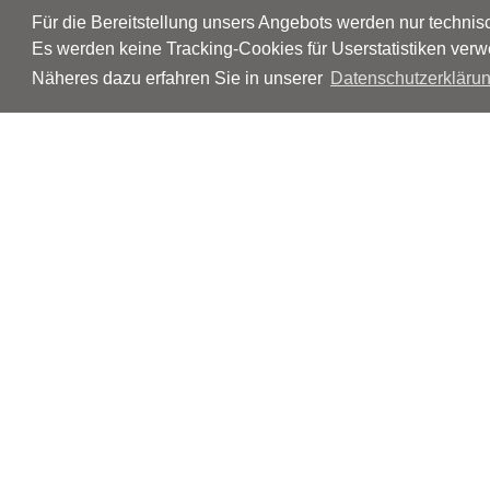
Für die Bereitstellung unsers Angebots werden nur techni
Es werden keine Tracking-Cookies für Userstatistiken verw
Näheres dazu erfahren Sie in unserer
Datenschutzerklärun
© Neurologen und Psychiater im Netz
Impressum
Disclaimer
Datenschutz
Barrierefreiheit