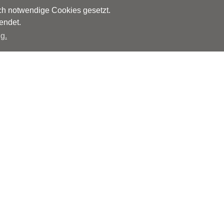
sch notwendige Cookies gesetzt.
endet.
g.
Herausgeber
Monks – Ärzte im Netz GmbH