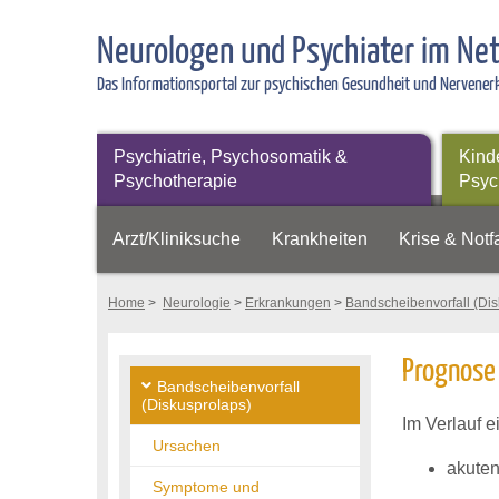
Neurologen und Psychiater im Ne
Das Informationsportal zur psychischen Gesundheit und Nervene
Psychiatrie, Psychosomatik &
Kind
Psychotherapie
Psyc
Arzt/Kliniksuche
Krankheiten
Krise & Notfa
Home
>
Neurologie
>
Erkrankungen
>
Bandscheibenvorfall (Dis
Prognose 
Bandscheibenvorfall
(Diskusprolaps)
Im Verlauf 
Ursachen
akute
Symptome und