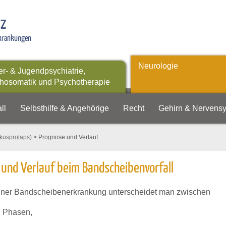
tz
rkrankungen
Neurologie
er- & Jugendpsychiatrie,
hosomatik und Psychotherapie
ll
Selbsthilfe & Angehörige
Recht
Gehirn & Nervens
kusprolaps)
> Prognose und Verlauf
und Verlauf beim Bandscheibenvorfall
einer Bandscheibenerkrankung unterscheidet man zwischen
n Phasen,