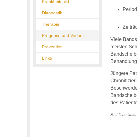
Krankheitsbild
Period
Diagnostik
Therapie
Zeiträ
Prognose und Verlauf
Viele Bands
meisten Sch
Prävention
Bandscheibe
Links
Behandlung 
Jüngere Pat
Chronifizie
Beschwerden
Bandscheibe
des Patient
Fachliche Unter