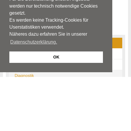
werden nur technisch notwendige Cookies
gesetzt.
Es werden keine Tracking-Cookies für
Userstatistiken verwendet.
Näheres dazu erfahren Sie in unserer
Datenschutzerklärung.
Bandscheibenvorfall (Diskusprolaps)
Ursachen
OK
Symptome und Krankheitsbild
Diagnostik
Therapie
Prognose und Verlauf
Prävention
Links