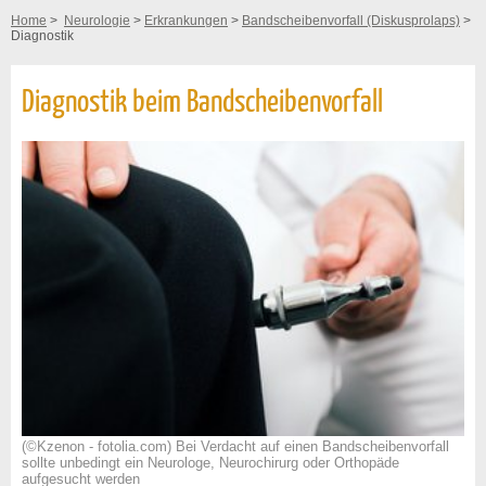
Home
>
Neurologie
>
Erkrankungen
>
Bandscheibenvorfall (Diskusprolaps)
>
Diagnostik
Diagnostik beim Bandscheibenvorfall
(©Kzenon - fotolia.com) Bei Verdacht auf einen Bandscheibenvorfall
sollte unbedingt ein Neurologe, Neurochirurg oder Orthopäde
aufgesucht werden