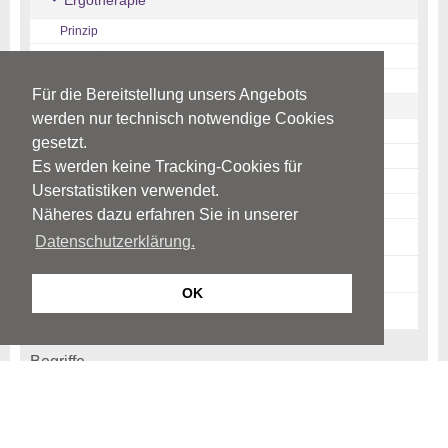
Ergotherapie
Prinzip
Beschäftigungstherapie
Arbeitstherapie
Für die Bereitstellung unsers Angebots
Einsatzbereiche
werden nur technisch notwendige Cookies
Risiken
gesetzt.
Kostenübernahme
Es werden keine Tracking-Cookies für
Geschichte
Userstatistiken verwendet.
Situation in Italien/Südtirol
Näheres dazu erfahren Sie in unserer
Risikofaktoren
Datenschutzerklärung.
News-Archiv
OK
Ratgeber-Archiv
Begriffe
Psychiatrie
Psychotherapie