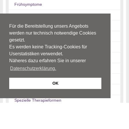
Frühsymptome
Krankheitsbild
Einteilung
Für die Bereitstellung unsers Angebots
werden nur technisch notwendige Cookies
Auswirkungen
gesetzt.
Es werden keine Tracking-Cookies für
Besonderheiten im Alter
Userstatistiken verwendet.
Diagnostik
Näheres dazu erfahren Sie in unserer
Therapiekonzept / Behandlungsphasen
Datenschutzerklärung.
Medikamentöse Therapie
OK
Psychotherapeutische Verfahren
Spezielle Therapieformen
Verlauf / Prognose
Informationen für Angehörige