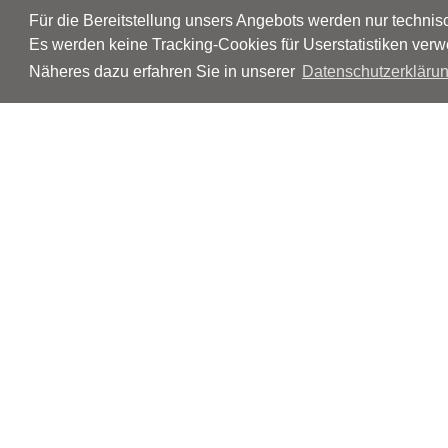
Für die Bereitstellung unsers Angebots werden nur techni
Es werden keine Tracking-Cookies für Userstatistiken verw
Näheres dazu erfahren Sie in unserer
Datenschutzerklärun
© Neurologen und Psychiater im Netz
Impressum
Disclaimer
Datenschutz
Barrierefreiheit