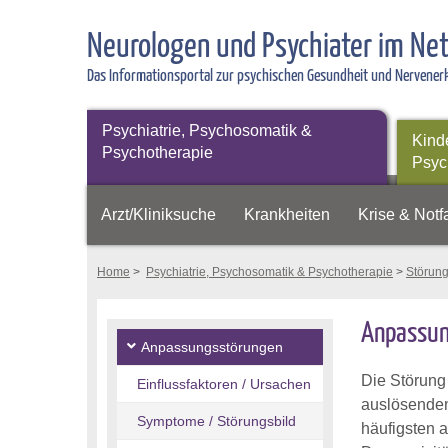
Neurologen und Psychiater im Ne
Das Informationsportal zur psychischen Gesundheit und Nervene
Psychiatrie, Psychosomatik &
Kind
Psychotherapie
Psyc
Arzt/Kliniksuche
Krankheiten
Krise & Notfa
Home
>
Psychiatrie, Psychosomatik & Psychotherapie
>
Störun
Anpassun
Anpassungsstörungen
Die Störung
Einflussfaktoren / Ursachen
auslösenden 
Symptome / Störungsbild
häufigsten a