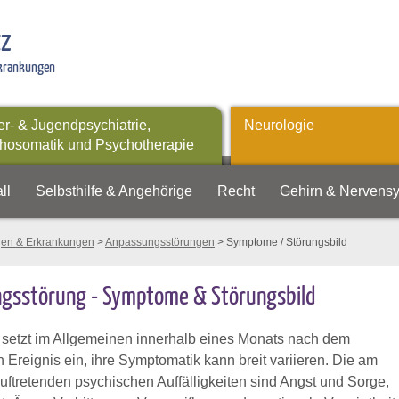
tz
rkrankungen
er- & Jugendpsychiatrie,
Neurologie
hosomatik und Psychotherapie
ll
Selbsthilfe & Angehörige
Recht
Gehirn & Nervens
gen & Erkrankungen
>
Anpassungsstörungen
> Symptome / Störungsbild
gsstörung - Symptome & Störungsbild
 setzt im Allgemeinen innerhalb eines Monats nach dem
Ereignis ein, ihre Symptomatik kann breit variieren. Die am
uftretenden psychischen Auffälligkeiten sind Angst und Sorge,