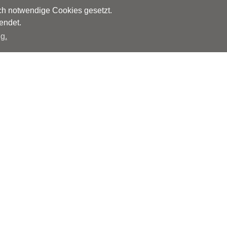
sch notwendige Cookies gesetzt.
endet.
g.
Herausgeber
Monks – Ärzte im Netz GmbH