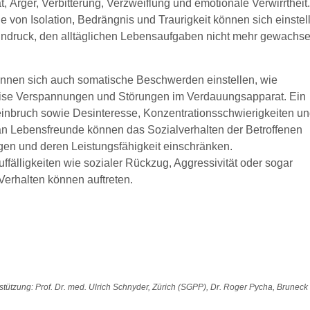
t, Ärger, Verbitterung, Verzweiflung und emotionale Verwirrtheit
 von Isolation, Bedrängnis und Traurigkeit können sich einstel
indruck, den alltäglichen Lebensaufgaben nicht mehr gewachs
nen sich auch somatische Beschwerden einstellen, wie
ise Verspannungen und Störungen im Verdauungsapparat. Ein
nbruch sowie Desinteresse, Konzentrationsschwierigkeiten u
 an Lebensfreunde können das Sozialverhalten der Betroffenen
igen und deren Leistungsfähigkeit einschränken.
ffälligkeiten wie sozialer Rückzug, Aggressivität oder sogar
Verhalten können auftreten.
stützung: Prof. Dr. med. Ulrich Schnyder, Zürich (SGPP), Dr. Roger Pycha, Bruneck 