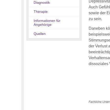
Depressivitä
Diagnostik
Auch Gefühle
Therapie
sowie der E
zu sein.
Informationen für
Angehörige
Daneben kön
Quellen
beispielswe
Stimmungsei
der Verlust
beeinträcht
Verhaltensau
dissoziales 
Fachliche Unter