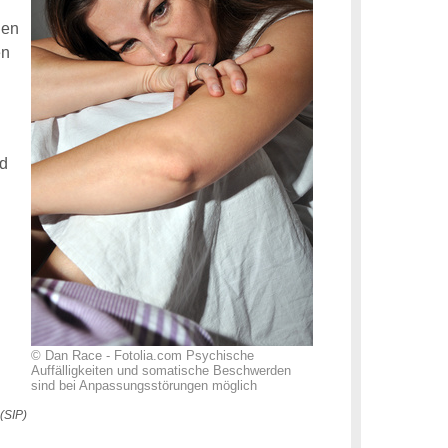
.
len
en
nd
© Dan Race - Fotolia.com Psychische
Auffälligkeiten und somatische Beschwerden
sind bei Anpassungsstörungen möglich
(SIP)