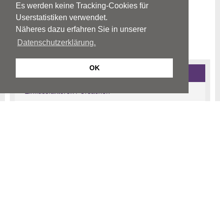
Es werden keine Tracking-Cookies für
Userstatistiken verwendet.
Näheres dazu erfahren Sie in unserer
Datenschutzerklärung.
OK
Anpassungsstörungen
Einflussfaktoren / Ursachen
Symptome / Störungsbild
Diagnostik
Therapie
Informationen für Angehörige
Quellen