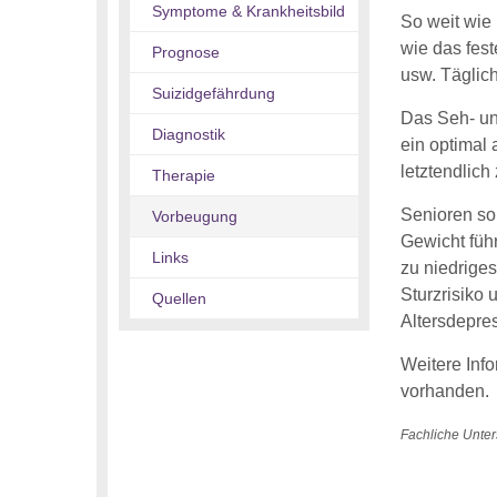
Symptome & Krankheitsbild
So weit wie
wie das fes
Prognose
usw. Täglich
Suizidgefährdung
Das Seh- un
Diagnostik
ein optimal
letztendlich
Therapie
Senioren sol
Vorbeugung
Gewicht füh
Links
zu niedrige
Sturzrisiko
Quellen
Altersdepre
Weitere Info
vorhanden.
Fachliche Unter