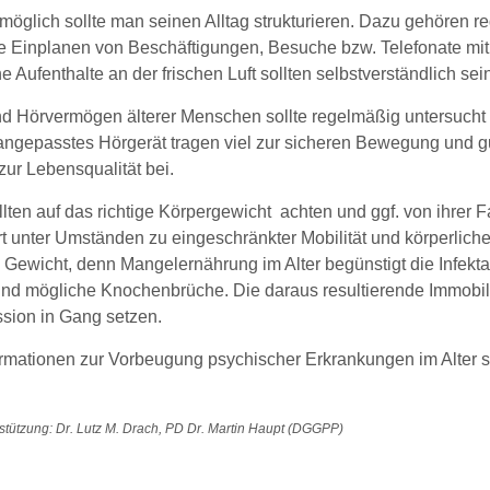
 möglich sollte man seinen Alltag strukturieren. Dazu gehören
te Einplanen von Beschäftigungen, Besuche bzw. Telefonate mi
e Aufenthalte an der frischen Luft sollten selbstverständlich sei
d Hörvermögen älterer Menschen sollte regelmäßig untersucht we
 angepasstes Hörgerät tragen viel zur sicheren Bewegung und 
 zur Lebensqualität bei.
lten auf das richtige Körpergewicht achten und ggf. von ihrer F
rt unter Umständen zu eingeschränkter Mobilität und körperlich
s Gewicht, denn Mangelernährung im Alter begünstigt die Infekt
 und mögliche Knochenbrüche. Die daraus resultierende Immobili
ssion in Gang setzen.
rmationen zur Vorbeugung psychischer Erkrankungen im Alter sin
stützung: Dr. Lutz M. Drach, PD Dr. Martin Haupt (DGGPP)