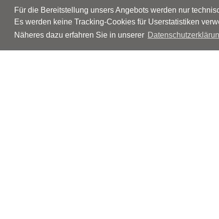
Für die Bereitstellung unsers Angebots werden nur techni
Es werden keine Tracking-Cookies für Userstatistiken verw
Näheres dazu erfahren Sie in unserer
Datenschutzerklärun
© Neurologen und Psychiater im Netz
Impressum
Disclaimer
Datenschutz
Barrierefreiheit