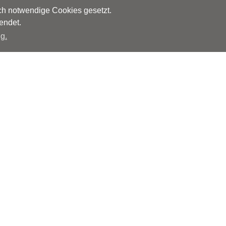
sch notwendige Cookies gesetzt.
endet.
g.
Herausgeber
Monks – Ärzte im Netz GmbH