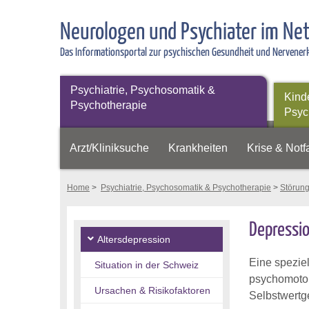
Neurologen und Psychiater im Ne
Das Informationsportal zur psychischen Gesundheit und Nervene
Psychiatrie, Psychosomatik &
Kind
Psychotherapie
Psyc
Arzt/Kliniksuche
Krankheiten
Krise & Notfa
Home
>
Psychiatrie, Psychosomatik & Psychotherapie
>
Störun
Depressio
Altersdepression
Eine speziel
Situation in der Schweiz
psychomotor
Ursachen & Risikofaktoren
Selbstwertge