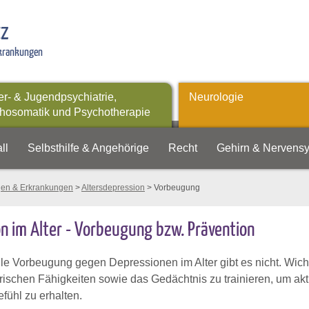
tz
rkrankungen
er- & Jugendpsychiatrie,
Neurologie
hosomatik und Psychotherapie
ll
Selbsthilfe & Angehörige
Recht
Gehirn & Nervens
gen & Erkrankungen
>
Altersdepression
> Vorbeugung
n im Alter - Vorbeugung bzw. Prävention
le Vorbeugung gegen Depressionen im Alter gibt es nicht. Wichtig
ischen Fähigkeiten sowie das Gedächtnis zu trainieren, um ak
fühl zu erhalten.