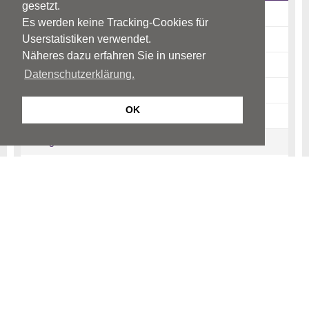
gesetzt.
Situation in der Schweiz
Es werden keine Tracking-Cookies für
Userstatistiken verwendet.
Ursachen & Risikofaktoren
Näheres dazu erfahren Sie in unserer
Symptome & Krankheitsbild
Datenschutzerklärung.
Prognose
OK
Suizidgefährdung
Diagnostik
Therapie
Vorbeugung
Links
Quellen