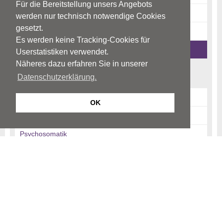
Für die Bereitstellung unsers Angebots
Risikofaktoren
werden nur technisch notwendige Cookies
gesetzt.
News-Archiv
Es werden keine Tracking-Cookies für
Ratgeber-Archiv
Userstatistiken verwendet.
Näheres dazu erfahren Sie in unserer
Begriffe
Datenschutzerklärung.
Psychiatrie
OK
Psychotherapie
Psychosomatik
© Neurologen und Psychiater im Netz
Impressum