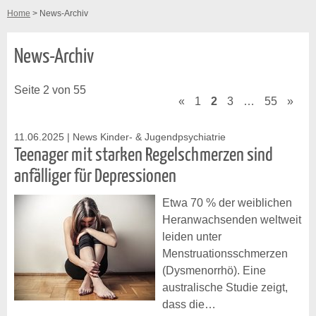
Home
> News-Archiv
News-Archiv
Seite 2 von 55
«
1
2
3
…
55
»
11.06.2025
| News Kinder- & Jugendpsychiatrie
Teenager mit starken Regelschmerzen sind
anfälliger für Depressionen
Etwa 70 % der weiblichen
Heranwachsenden weltweit
leiden unter
Menstruationsschmerzen
(Dysmenorrhö). Eine
australische Studie zeigt,
dass die…