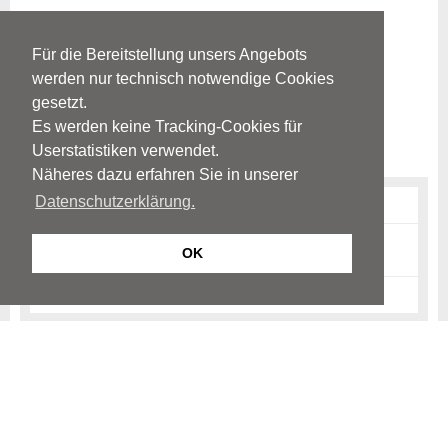
Für die Bereitstellung unsers Angebots
werden nur technisch notwendige Cookies
gesetzt.
Es werden keine Tracking-Cookies für
Userstatistiken verwendet.
Näheres dazu erfahren Sie in unserer
Datenschutzerklärung.
Psychiatrie, Psychosomatik & Psychotherapie (News)
Kinder- & Jugendpsychiatrie, Psychosomatik &
OK
Psychotherapie (News)
Neurologie (News)
© Neurologen und Psychiater im Netz
Impressum