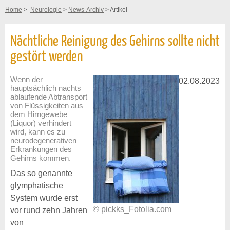
Home
>
Neurologie
>
News-Archiv
> Artikel
Nächtliche Reinigung des Gehirns sollte nicht
gestört werden
Wenn der
02.08.2023
hauptsächlich nachts
ablaufende Abtransport
von Flüssigkeiten aus
dem Hirngewebe
(Liquor) verhindert
wird, kann es zu
neurodegenerativen
Erkrankungen des
Gehirns kommen.
Das so genannte
glymphatische
System wurde erst
© pickks_Fotolia.com
vor rund zehn Jahren
von