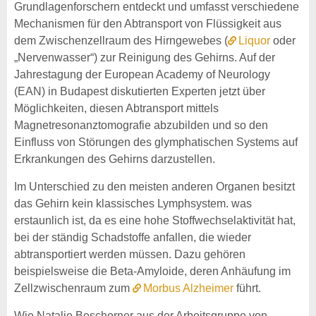
Grundlagenforschern entdeckt und umfasst verschiedene
Mechanismen für den Abtransport von Flüssigkeit aus
dem Zwischenzellraum des Hirngewebes (
Liquor
oder
„Nervenwasser“) zur Reinigung des Gehirns. Auf der
Jahrestagung der European Academy of Neurology
(EAN) in Budapest diskutierten Experten jetzt über
Möglichkeiten, diesen Abtransport mittels
Magnetresonanztomografie abzubilden und so den
Einfluss von Störungen des glymphatischen Systems auf
Erkrankungen des Gehirns darzustellen.
Im Unterschied zu den meisten anderen Organen besitzt
das Gehirn kein klassisches Lymphsystem. was
erstaunlich ist, da es eine hohe Stoffwechselaktivität hat,
bei der ständig Schadstoffe anfallen, die wieder
abtransportiert werden müssen. Dazu gehören
beispielsweise die Beta-Amyloide, deren Anhäufung im
Zellzwischenraum zum
Morbus Alzheimer
führt.
Wie Natalie Beschorner aus der Arbeitsgruppe von