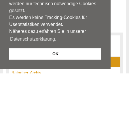
werden nur technisch notwendige Cookies
gesetzt.
Es werden keine Tracking-Cookies für
Userstatistiken verwendet.
Näheres dazu erfahren Sie in unserer
Datenschutzerklärung.
Erkrankungen
Diagnostik
OK
News-Archiv
Ratgeber-Archiv
Begriffe
Neurologie
Nervenheilkunde