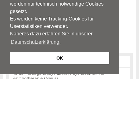
werden nur technisch notwendige Cookies
gesetzt.
Es werden keine Tracking-Cookies für
Userstatistiken verwendet.
Näheres dazu erfahren Sie in unserer
Datenschutzerklärung.
OK
Psychiatrie, Psychosomatik & Psychotherapie (News)
Kinder- & Jugendpsychiatrie, Psychosomatik &
Psychotherapie (News)
Neurologie (News)
© Neurologen und Psychiater im Netz
Impressum