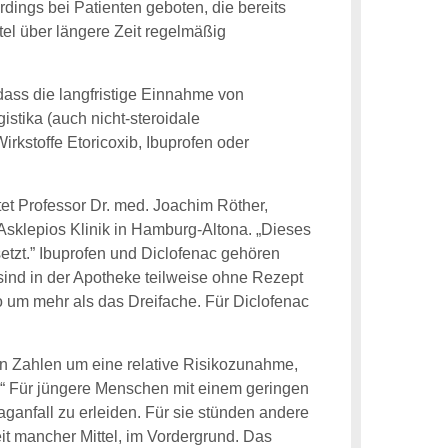
erdings bei Patienten geboten, die bereits
el über längere Zeit regelmäßig
dass die langfristige Einnahme von
stika (auch nicht-steroidale
rkstoffe Etoricoxib, Ibuprofen oder
htet Professor Dr. med. Joachim Röther,
Asklepios Klinik in Hamburg-Altona. „Dieses
setzt.” Ibuprofen und Diclofenac gehören
ind in der Apotheke teilweise ohne Rezept
ko um mehr als das Dreifache. Für Diclofenac
sen Zahlen um eine relative Risikozunahme,
.“ Für jüngere Menschen mit einem geringen
ganfall zu erleiden. Für sie stünden andere
it mancher Mittel, im Vordergrund. Das