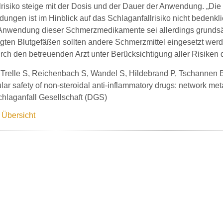
lrisiko steige mit der Dosis und der Dauer der Anwendung. „D
ungen ist im Hinblick auf das Schlaganfallrisiko nicht bedenkli
Anwendung dieser Schmerzmedikamente sei allerdings grundsät
gten Blutgefäßen sollten andere Schmerzmittel eingesetzt wer
urch den betreuenden Arzt unter Berücksichtigung aller Risiken d
 Trelle S, Reichenbach S, Wandel S, Hildebrand P, Tschannen B,
ar safety of non-steroidal anti-inflammatory drugs: network me
hlaganfall Gesellschaft (DGS)
 Übersicht