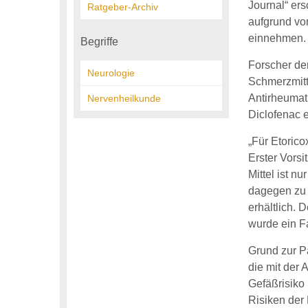
Journal“ ers
Ratgeber-Archiv
aufgrund vo
einnehmen.
Begriffe
Forscher de
Neurologie
Schmerzmitte
Antirheumati
Nervenheilkunde
Diclofenac e
„Für Etorico
Erster Vors
Mittel ist n
dagegen zu 
erhältlich. 
wurde ein Fa
Grund zur P
die mit der
Gefäßrisiko
Risiken der