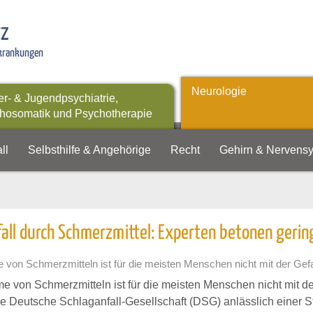
tz
rkrankungen
Neurologie
er- & Jugendpsychiatrie,
hosomatik und Psychotherapie
ll
Selbsthilfe & Angehörige
Recht
Gehirn & Nervens
all durch Schmerzmittel: Experten betonen gerin
 von Schmerzmitteln ist für die meisten Menschen nicht mit der Gef
e von Schmerzmitteln ist für die meisten Menschen nicht mit d
die Deutsche Schlaganfall-Gesellschaft (DSG) anlässlich einer Stu