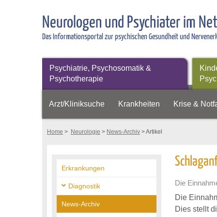
Neurologen und Psychiater im Ne
Das Informationsportal zur psychischen Gesundheit und Nervene
Psychiatrie, Psychosomatik &
Kind
Psychotherapie
Psyc
Arzt/Kliniksuche
Krankheiten
Krise & Notfa
Home
>
Neurologie
>
News-Archiv
> Artikel
Schlaganf
Erkrankungen
Die Einnahme
Diagnostik
Die Einnahm
News-Archiv
Dies stellt 