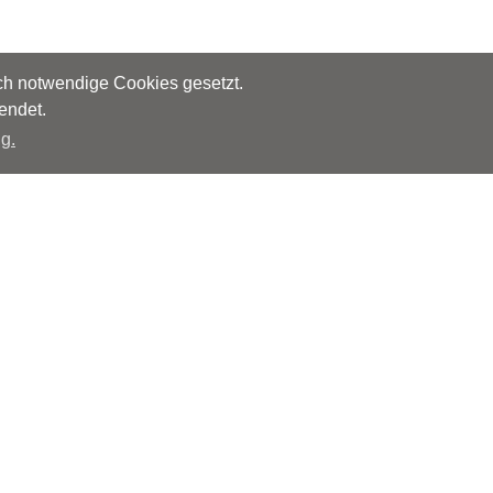
sch notwendige Cookies gesetzt.
endet.
g.
Herausgeber
Monks – Ärzte im Netz GmbH