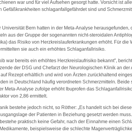
chienen war und für viel Aufsehen gesorgt hatte. Vorsicht ist all
n Gefäßkrankheiten schlaganfallgefährdet sind und Schmerzmitt
r Universität Bern hatten in der Meta-Analyse herausgefunden, 
ln aus der Gruppe der sogenannten nicht-steroidalen Antiphlogi
ka) das Risiko von Herzkreislauferkrankungen erhöht. Für die Wi
rmittelten sie auch ein erhöhtes Schlaganfallrisiko.
xib war bereits ein erhöhtes Herzkreislaufrisiko bekannt”, beric
itzende der DSG und Chefarzt der Neurologischen Klinik an der 
ur auf Rezept erhältlich und wird von Ärzten zurückhaltend einge
den in Deutschland häufig verordneten Schmerzmitteln. Beide s
Der Meta-Analyse zufolge erhöht Ibuprofen das Schlaganfallrisi
ktor von 2,86 ermittelt.
anik bestehe jedoch nicht, so Röther: „Es handelt sich bei die
 Ausgangslage der Patienten in Beziehung gesetzt werden muss
 bestehe praktisch keine Gefahr, nach der Einnahme einen Schla
 Medikamente, beispielsweise die schlechte Magenverträglichke