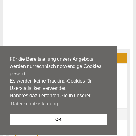
Multiple Sklerose (MS)
Für die Bereitstellung unsers Angebots
werden nur technisch notwendige Cookies
Ursachen
gesetzt.
Frühsymptome
Es werden keine Tracking-Cookies für
Userstatistiken verwendet.
Krankheitsbild
Näheres dazu erfahren Sie in unserer
Diagnostik
Datenschutzerklärung.
Therapie
OK
Prognose / Verlauf