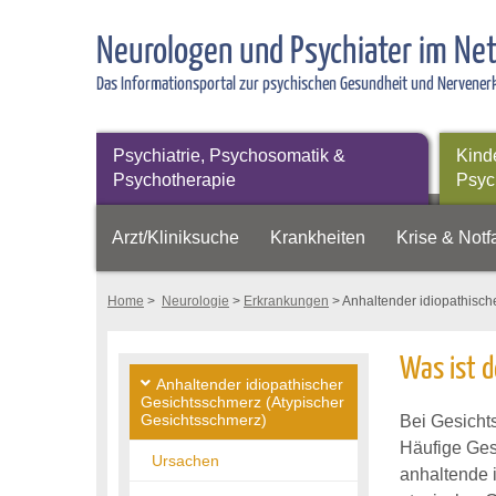
Neurologen und Psychiater im Ne
Das Informationsportal zur psychischen Gesundheit und Nervene
Psychiatrie, Psychosomatik &
Kind
Psychotherapie
Psyc
Arzt/Kliniksuche
Krankheiten
Krise & Notfa
Home
>
Neurologie
>
Erkrankungen
> Anhaltender idiopathisch
Was ist d
Anhaltender idiopathischer
Gesichtsschmerz (Atypischer
Gesichtsschmerz)
Bei Gesicht
Häufige Ges
Ursachen
anhaltende 