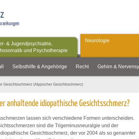
tz
rkrankungen
Neurologie
er- & Jugendpsychiatrie,
hosomatik und Psychotherapie
ll
Selbsthilfe & Angehörige
Recht
Gehirn & Nervens
er Gesichtsschmerz (Atypischer Gesichtsschmerz)
er anhaltende idiopathische Gesichtsschmerz?
sschmerzen lassen sich verschiedene Formen unterscheiden.
ichtsschmerzen sind die Trigeminusneuralgie und der
idiopathische Gesichtsschmerz, der vor 2004 als so genannter