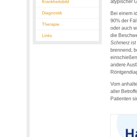
atypischer G
Krankheitsbild
Diagnostik
Bei einem i
90% der Fäl
Therapie
oder auch w
die Beschwe
Links
Schmerz ist 
brennend, b
einschießen
andere Ausfä
Röntgendiagn
Vom anhalte
aller Betrof
Patienten s