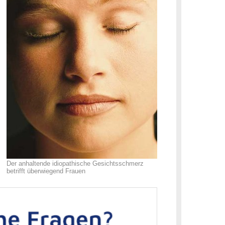
Der anhaltende idiopathische Gesichtsschmerz
betrifft überwiegend Frauen