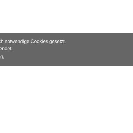
sch notwendige Cookies gesetzt.
endet.
g.
Herausgeber
Monks – Ärzte im Netz GmbH