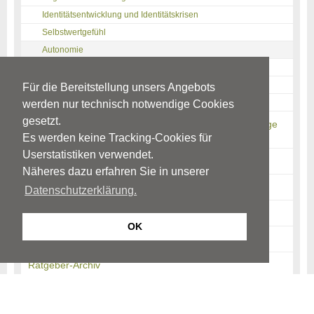
Identitätsentwicklung und Identitätskrisen
Selbstwertgefühl
Autonomie
Intimität
Adoleszenzkrisen
Für die Bereitstellung unsers Angebots
Quellen
werden nur technisch notwendige Cookies
gesetzt.
Ängstlichkeit & Anzeichen für behandlungsbedürftige
Ängste
Es werden keine Tracking-Cookies für
Userstatistiken verwendet.
Alkohol- und/oder Drogenkonsum
Näheres dazu erfahren Sie in unserer
Selbstverletzendes Verhalten (SVV)
Datenschutzerklärung.
Suizidabsichten & Suizidversuch
OK
News-Archiv
Ratgeber-Archiv
Begriffe