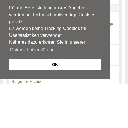
Intimität
Für die Bereitstellung unsers Angebots
Adoleszenzkrisen
werden nur technisch notwendige Cookies
Quellen
gesetzt.
Ängstlichkeit & Anzeichen für behandlungsbedürftige
Es werden keine Tracking-Cookies für
Ängste
Userstatistiken verwendet.
Alkohol- und/oder Drogenkonsum
Näheres dazu erfahren Sie in unserer
Selbstverletzendes Verhalten (SVV)
Datenschutzerklärung.
Suizidabsichten & Suizidversuch
OK
News-Archiv
Ratgeber-Archiv
Begriffe
Kinder- und Jugendpsychiatrie
Kinder und Jugendpsychotherapie