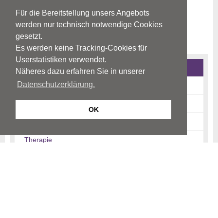
Für die Bereitstellung unsers Angebots
werden nur technisch notwendige Cookies
gesetzt.
Es werden keine Tracking-Cookies für
Userstatistiken verwendet.
Zwangserkrankungen
Näheres dazu erfahren Sie in unserer
Datenschutzerklärung.
Krankheitsbild
Ursachen
OK
Diagnose
Therapie
Prognose/Verlauf
Informationen für Angehörige
Links
Quellen