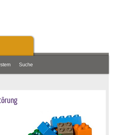
ystem
Suche
störung