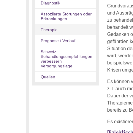
Diagnostik
Grundvorauss
und Auspräg
Assoziierte Störungen oder
Erkrankungen
zu behandel
behandelt w
Therapie
Gedanken od
Prognose / Verlauf
gefährden kö
Situation d
Schweiz:
wird, werde
Behandlungsempfehlungen
verbessern
beispielswe
Versorgungslage
Krisen umg
Quellen
Es können v
z.T. auch m
Dauer der v
Therapiemet
bereits zu B
Es existier