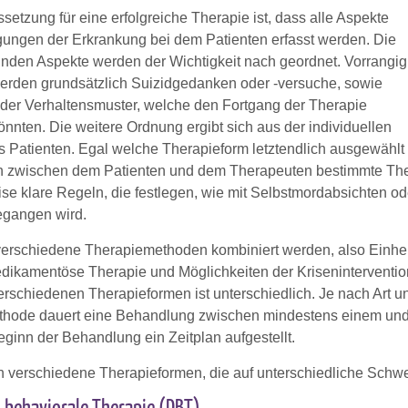
etzung für eine erfolgreiche Therapie ist, dass alle Aspekte
ungen der Erkrankung bei dem Patienten erfasst werden. Die
nden Aspekte werden der Wichtigkeit nach geordnet. Vorrangig
erden grundsätzlich Suizidgedanken oder -versuche, sowie
er Verhaltensmuster, welche den Fortgang der Therapie
nnten. Die weitere Ordnung ergibt sich aus der individuellen
es Patienten. Egal welche Therapieform letztendlich ausgewählt
n zwischen dem Patienten und dem Therapeuten bestimmte Ther
ise klare Regeln, die festlegen, wie mit Selbstmordabsichten o
egangen wird.
erschiedene Therapiemethoden kombiniert werden, also Einheit
edikamentöse Therapie und Möglichkeiten der Krisenintervention
erschiedenen Therapieformen ist unterschiedlich. Je nach Art 
hode dauert eine Behandlung zwischen mindestens einem und e
eginn der Behandlung ein Zeitplan aufgestellt.
en verschiedene Therapieformen, die auf unterschiedliche Schw