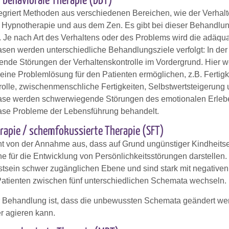
h behaviorale Therapie (DBT)
egriert Methoden aus verschiedenen Bereichen, wie der Verhalt
d Hypnotherapie und aus dem Zen. Es gibt bei dieser Behandlu
. Je nach Art des Verhaltens oder des Problems wird die adäqu
sen werden unterschiedliche Behandlungsziele verfolgt: In de
nde Störungen der Verhaltenskontrolle im Vordergrund. Hier we
ie eine Problemlösung für den Patienten ermöglichen, z.B. Fertigk
rolle, zwischenmenschliche Fertigkeiten, Selbstwertsteigerun
se werden schwerwiegende Störungen des emotionalen Erlebens
se Probleme der Lebensführung behandelt.
apie / schemfokussierte Therapie (SFT)
t von der Annahme aus, dass auf Grund ungünstiger Kindheitse
 für die Entwicklung von Persönlichkeitsstörungen darstellen. 
sein schwer zugänglichen Ebene und sind stark mit negativen
Patienten zwischen fünf unterschiedlichen Schemata wechseln.
r Behandlung ist, dass die unbewussten Schemata geändert wer
 agieren kann.