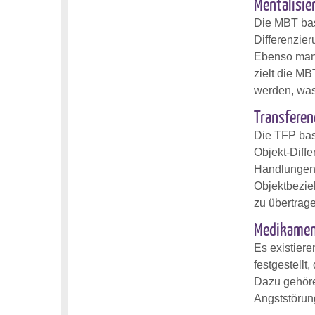
Mentalisie
Die MBT bas
Differenzier
Ebenso mang
zielt die M
werden, was
Transferen
Die TFP bas
Objekt-Diffe
Handlungen d
Objektbezieh
zu übertrag
Medikamen
Es existiere
festgestellt
Dazu gehöre
Angststörun