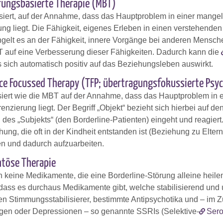
rungsbasierte Therapie (MBT)
iert, auf der Annahme, dass das Hauptproblem in einer mangel
ung liegt. Die Fähigkeit, eigenes Erleben in einen verstehende
elt es an der Fähigkeit, innere Vorgänge bei anderen Mensch
BT auf eine Verbesserung dieser Fähigkeiten. Dadurch kann die
 sich automatisch positiv auf das Beziehungsleben auswirkt.
ce Focussed Therapy (TFP; übertragungsfokussierte Psy
iert wie die MBT auf der Annahme, dass das Hauptproblem in 
renzierung liegt. Der Begriff „Objekt“ bezieht sich hierbei auf 
es „Subjekts“ (den Borderline-Patienten) eingeht und reagiert.
ung, die oft in der Kindheit entstanden ist (Beziehung zu Eltern
en und dadurch aufzuarbeiten.
töse Therapie
n keine Medikamente, die eine Borderline-Störung alleine heile
, dass es durchaus Medikamente gibt, welche stabilisierend und
n Stimmungsstabilisierer, bestimmte Antipsychotika und – im
gen oder Depressionen – so genannte SSRIs (Selektive-
Sero