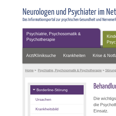
Neurologen und Psychiater im Ne
Das Informationsportal zur psychischen Gesundheit und Nervene
Psychiatrie, Psychosomatik &
Kind
Psychotherapie
Psyc
Arzt/Kliniksuche
Krankheiten
Krise & Notfa
Home
>
Psychiatrie, Psychosomatik & Psychotherapie
>
Störun
Behandlun
Borderline-Störung
Die wichtig
Ursachen
die Psychot
Krankheitsbild
Einsatz.