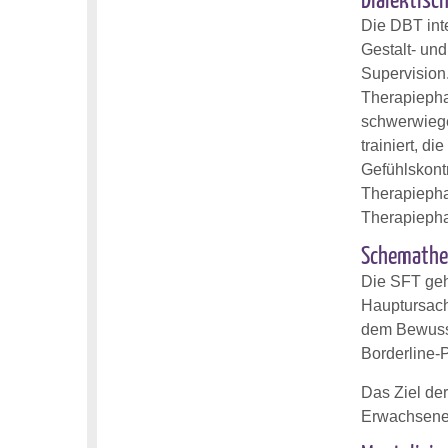
Dialektisc
Die DBT int
Gestalt- un
Supervision
Therapiepha
schwerwiege
trainiert, d
Gefühlskont
Therapiepha
Therapiepha
Schemather
Die SFT geh
Hauptursache
dem Bewusst
Borderline-
Das Ziel de
Erwachsener