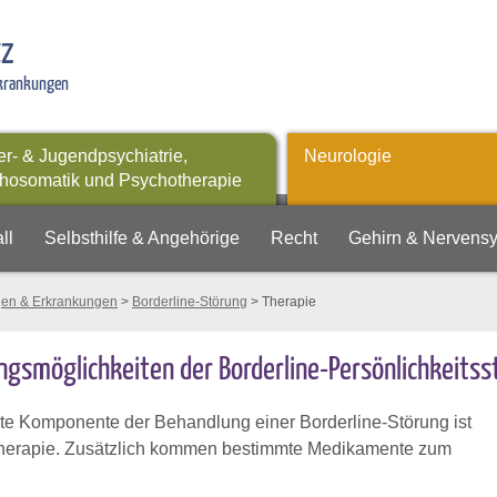
tz
rkrankungen
er- & Jugendpsychiatrie,
Neurologie
hosomatik und Psychotherapie
ll
Selbsthilfe & Angehörige
Recht
Gehirn & Nervens
gen & Erkrankungen
>
Borderline-Störung
> Therapie
gsmöglichkeiten der Borderline-Persönlichkeits
ste Komponente der Behandlung einer Borderline-Störung ist
herapie. Zusätzlich kommen bestimmte Medikamente zum