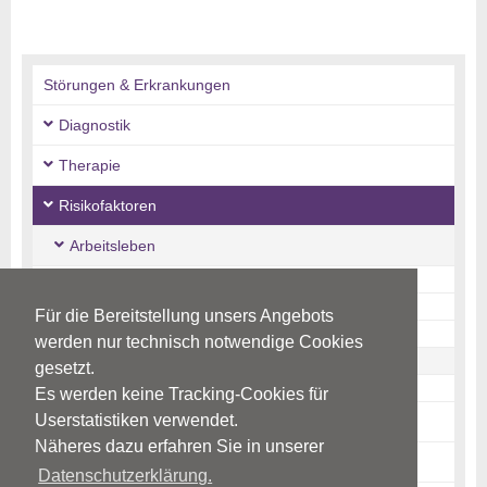
Störungen & Erkrankungen
Diagnostik
Therapie
Risikofaktoren
Arbeitsleben
Belastungsfaktoren
Persönliche Interventionsmöglichkeiten
Für die Bereitstellung unsers Angebots
Betriebliche Interventionsmöglichkeiten
werden nur technisch notwendige Cookies
Links
gesetzt.
Quellen
Es werden keine Tracking-Cookies für
Userstatistiken verwendet.
Alter
Näheres dazu erfahren Sie in unserer
Traumata & schwere Belastungen
Datenschutzerklärung.