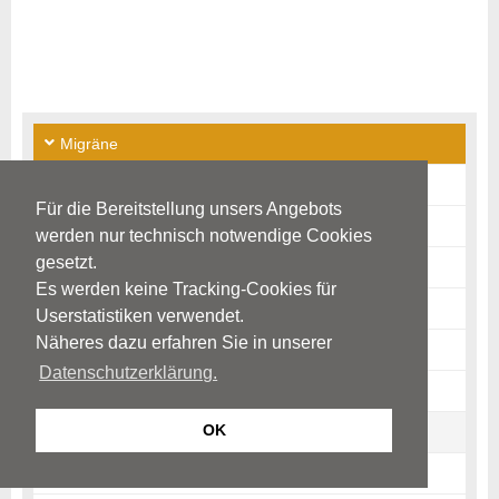
Migräne
Ursachen
Für die Bereitstellung unsers Angebots
Krankheitsbild
werden nur technisch notwendige Cookies
gesetzt.
Kinder und Jugendliche
Es werden keine Tracking-Cookies für
Auswirkungen/Verlauf
Userstatistiken verwendet.
Näheres dazu erfahren Sie in unserer
Diagnostik
Datenschutzerklärung.
Akut-Therapie
OK
Migräne-Prophylaxe
Hinweise