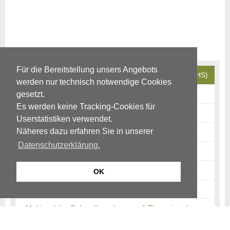
Für die Bereitstellung unsers Angebots
Aufmerksamkeitsdefizit-Hyperaktivitäts-Störung (ADHS)
werden nur technisch notwendige Cookies
Ursachen
gesetzt.
Es werden keine Tracking-Cookies für
Krankheits-/Störungsbild
Userstatistiken verwendet.
Näheres dazu erfahren Sie in unserer
ADHS-begleitende Störungen
Datenschutzerklärung.
Verlauf
Auswirkungen
OK
Diagnostik
Multimodales Behandlungskonzept & Therapieziel
Nichtmedikamentöse Maßnahmen