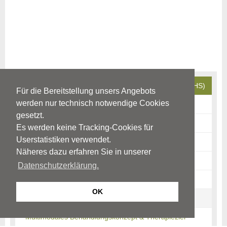
Aufmerksamkeitsdefizit-Hyperaktivitäts-Störung (ADHS)
Für die Bereitstellung unsers Angebots
werden nur technisch notwendige Cookies
Ursachen
gesetzt.
Krankheits-/Störungsbild
Es werden keine Tracking-Cookies für
Userstatistiken verwendet.
ADHS-begleitende Störungen
Näheres dazu erfahren Sie in unserer
Verlauf
Datenschutzerklärung.
Auswirkungen
OK
Diagnostik
Multimodales Behandlungskonzept & Therapieziel