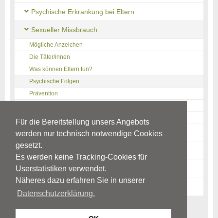
Psychische Erkrankung bei Eltern
Sexueller Missbrauch
Mögliche Anzeichen
Die Täter/innen
Was können Eltern tun?
Psychische Folgen
Prävention
Links
Quellen
Für die Bereitstellung unsers Angebots
Trennung/Scheidung
werden nur technisch notwendige Cookies
gesetzt.
Warnzeichen
Es werden keine Tracking-Cookies für
Userstatistiken verwendet.
News-Archiv
Näheres dazu erfahren Sie in unserer
Ratgeber-Archiv
Datenschutzerklärung.
Begriffe