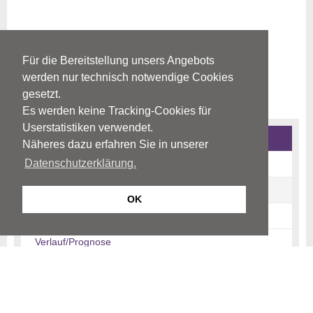
Für die Bereitstellung unsers Angebots
werden nur technisch notwendige Cookies
gesetzt.
Es werden keine Tracking-Cookies für
Userstatistiken verwendet.
Schizophrenie und schizophrene Psychosen
Näheres dazu erfahren Sie in unserer
Datenschutzerklärung.
Ursachen
Warnzeichen
OK
Krankheitsbild
Verlauf/Prognose
Diagnose
Therapie