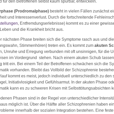
 für den Betroffenen selbst kaum spürbar, entwickeln.
rphase (Prodromalphase)
besteht in vielen Fällen zunächst e
it und Interessenverlust. Durch die fortschreitende Fehleinsch
tellungen
, Entfremdungserlebnisse) kommt es zu einer gewiss
 Leben und die Krankheit bricht aus.
er nächsten Phase breiten sich die Symptome rasch aus und d
ungswahn, Stimmenhören) treten ein. Es kommt zum
akuten S
on, Unruhe und Erregung verbunden mit oft unsinnigen, für die 
isen im Vordergrund stehen. Nach einem akuten Schub lassen
tritt ein. Bei einem Teil der Betroffenen schwächen sich die S
atik vorhanden. Bleibt das Vollbild der Schizophrenie bestehe
rlauf kommt es meist, jedoch individuell unterschiedlich zu d
el, Initiativlosigkeit und Gefühlsarmut. In der akuten Phase o
atik kann es zu schweren Krisen mit Selbsttötungsabsichten
denen Phasen sind in der Regel von unterschiedlicher Intensitä
aus möglich ist. Über die Hälfte aller Schizophrenien haben ei
obleme innerhalb der sozialen Integration bestehen. Eine feste 