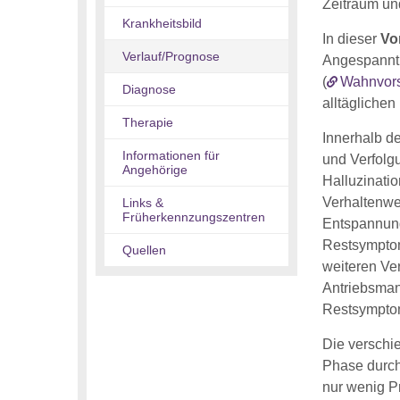
Zeitraum und
Krankheitsbild
In dieser
Vo
Verlauf/Prognose
Angespannthe
(
Wahnvors
Diagnose
alltäglichen
Therapie
Innerhalb d
Informationen für
und Verfolg
Angehörige
Halluzinati
Verhaltenwe
Links &
Früherkennzungszentren
Entspannung 
Restsymptom
Quellen
weiteren Ve
Antriebsmang
Restsymptom
Die verschie
Phase durch
nur wenig Pr