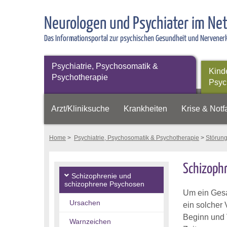
Neurologen und Psychiater im Ne
Das Informationsportal zur psychischen Gesundheit und Nervene
Psychiatrie, Psychosomatik &
Kind
Psychotherapie
Psyc
Arzt/Kliniksuche
Krankheiten
Krise & Notfa
Home
>
Psychiatrie, Psychosomatik & Psychotherapie
>
Störun
Schizophr
Schizophrenie und
schizophrene Psychosen
Um ein Gesam
Ursachen
ein solcher 
Beginn und 
Warnzeichen