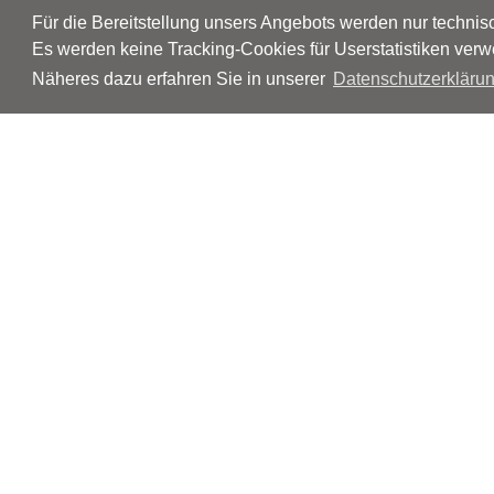
Für die Bereitstellung unsers Angebots werden nur techni
Es werden keine Tracking-Cookies für Userstatistiken verw
Näheres dazu erfahren Sie in unserer
Datenschutzerklärun
© Neurologen und Psychiater im Netz
Impressum
Disclaimer
Datenschutz
Barrierefreiheit