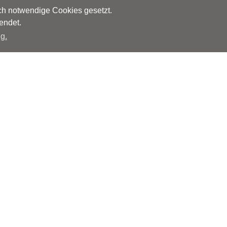
sch notwendige Cookies gesetzt.
endet.
g.
Herausgeber
Monks – Ärzte im Netz GmbH