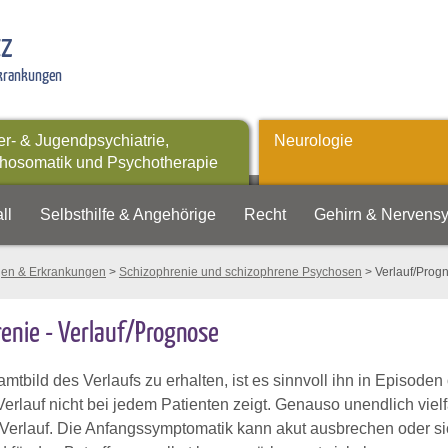
tz
rkrankungen
er- & Jugendpsychiatrie,
Neurologie
hosomatik und Psychotherapie
ll
Selbsthilfe & Angehörige
Recht
Gehirn & Nervens
gen & Erkrankungen
>
Schizophrenie und schizophrene Psychosen
> Verlauf/Prog
enie - Verlauf/Prognose
tbild des Verlaufs zu erhalten, ist es sinnvoll ihn in Episode
Verlauf nicht bei jedem Patienten zeigt. Genauso unendlich vielfä
Verlauf. Die Anfangssymptomatik kann akut ausbrechen oder si