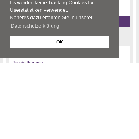
Es werden keine Tracking-Cookies für
News-Archiv
Userstatistiken verwendet.
Näheres dazu erfahren Sie in unserer
Ratgeber-Archiv
Datenschutzerklärung.
Begriffe
OK
Psychiatrie
Psychotherapie
Psychosomatik
© Neurologen und Psychiater im Netz
Impressum
Disclaimer