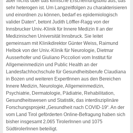
aber nichts über das klinische Erscheinungsbild aus, das
sehr heterogen ist. Um Langzeitfolgen zu charakterisieren
und einordnen zu können, bedarf es epidemiologisch
valider Daten“, betont Judith Löffler-Ragg von der
Innsbrucker Univ.-Klinik für Innere Medizin II an der
Medizinischen Universität Innsbruck. Sie leitet
gemeinsam mit Klinikdirektor Günter Weiss, Raimund
Helbok von der Univ.-Klinik für Neurologie, Dietmar
Ausserhofer und Giuliano Piccoliori vom Institut für
Allgemeinmedizin und Public Health an der
Landesfachhochschule für Gesundheitsberufe Claudiana
in Bozen und weiteren ExpertInnen aus den Bereichen
Innere Medizin, Neurologie, Allgemeinmedizin,
Psychiatrie, Dermatologie, Pädiatrie, Rehabilitation,
Gesundheitswesen und Statistik, das interdisziplinäre
Forschungsprojekt „Gesundheit nach COVID-19“. An der
vom Land Tirol geförderten Online-Befragung haben sich
bisher insgesamt 2.065 TirolerInnen und 1075
SüdtirolerInnen beteiligt.