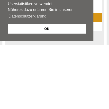
Userstatistiken verwendet.
Diagnostik
Näheres dazu erfahren Sie in unserer
Datenschutzerklärung.
News-Archiv
Ratgeber-Archiv
OK
Begriffe
Neurologie
Nervenheilkunde
© Neurologen und Psychiater im Netz
Impressum
Disclaimer